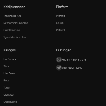
Kebijaksanaan
Platform
Tentang TOP69
Promosi
Responsible Gambling
Loyalty
Pusat Bantuan
Referral
Syarat dan Ketentuan
Kategori
Dukungan
Hot Games
+62 877-8946-7216
Slots
@TOP69OFFICIAL
Live Casino
Race
Togel
Olahraga
Crash Game