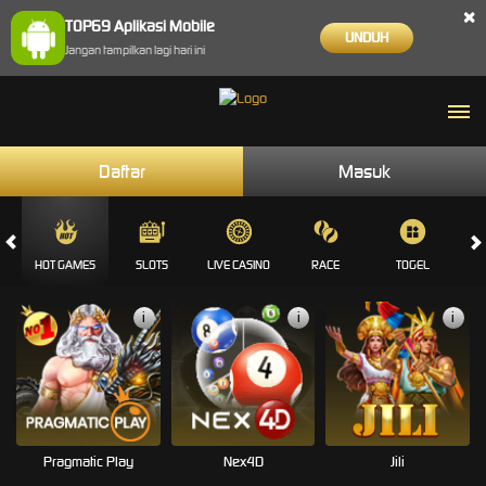
×
TOP69 Aplikasi Mobile
UNDUH
Jangan tampilkan lagi hari ini
Daftar
Masuk
HOT GAMES
SLOTS
LIVE CASINO
RACE
TOGEL
OL
i
i
i
Pragmatic Play
Nex4D
Jili