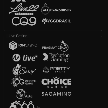
Live Casino