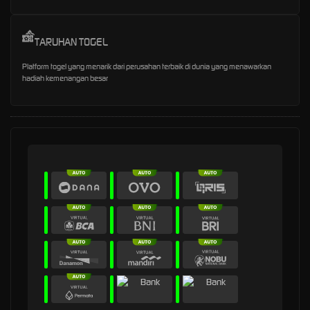
TARUHAN TOGEL
Platform togel yang menarik dari perusahan terbaik di dunia yang menawarkan
hadiah kemenangan besar