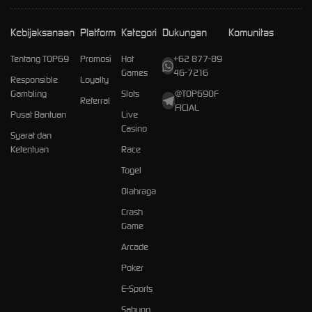
Kebijaksanaan
Platform
Kategori
Dukungan
Komunitas
Tentang TOP69
Promosi
Hot
+62 877-89
Games
46-7216
Responsible
Loyalty
Gambling
Slots
@TOP69OF
Referral
FICIAL
Pusat Bantuan
Live
Casino
Syarat dan
Ketentuan
Race
Togel
Olahraga
Crash
Game
Arcade
Poker
E-Sports
Sabung