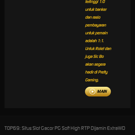
tertinggi 1:0
untuk banker
dan rasio
pembayaran
untuk pemain
adalah 1:1.
Untuk Rolet dan
juga Sic Bo
akan segera
hadir di Pretty
Gaming.
MAIN
TOP69: Situs Slot Gacor PG Soft High RTP Dijamin ExtraWD