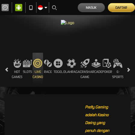
MASUK
DAFTAR
HOT
SLOTS
LIVE
RACE
TOGEL
OLAHRAGA
CRASH
ARCADE
POKER
E-
SABUN
GAMES
CASINO
GAME
SPORTS
AYAM
Pretty Gaming
adalah Kasino
Daring yang
penuh dengan