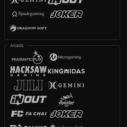
Arcade