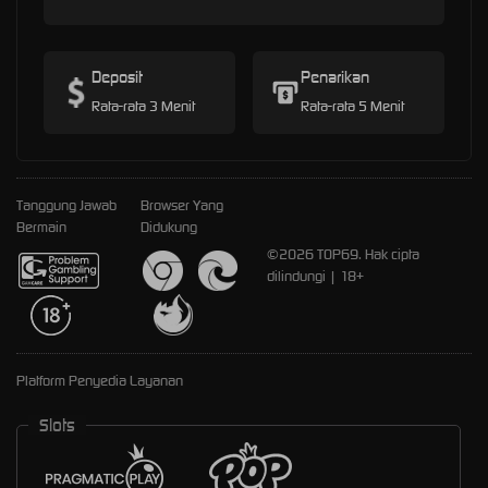
Deposit
Penarikan
Rata-rata 3 Menit
Rata-rata 5 Menit
Tanggung Jawab
Browser Yang
Bermain
Didukung
©2026 TOP69. Hak cipta
dilindungi | 18+
Platform Penyedia Layanan
Slots