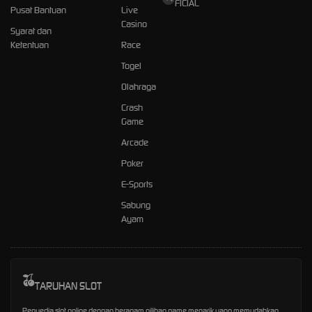
FICIAL
Pusat Bantuan
Live
Casino
Syarat dan
Ketentuan
Race
Togel
Olahraga
Crash
Game
Arcade
Poker
E-Sports
Sabung
Ayam
TARUHAN SLOT
Penyedia slot online dengan beragam pilihan game menarik yang memudahkan