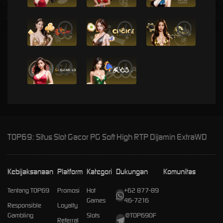
i
i
i
i
i
TOP69: Situs Slot Gacor PG Soft High RTP Dijamin ExtraWD
Kebijaksanaan
Platform
Kategori
Dukungan
Komunitas
Tentang TOP69
Promosi
Hot
+62 877-89
Games
46-7216
Responsible
Loyalty
Gambling
Slots
@TOP69OF
Referral