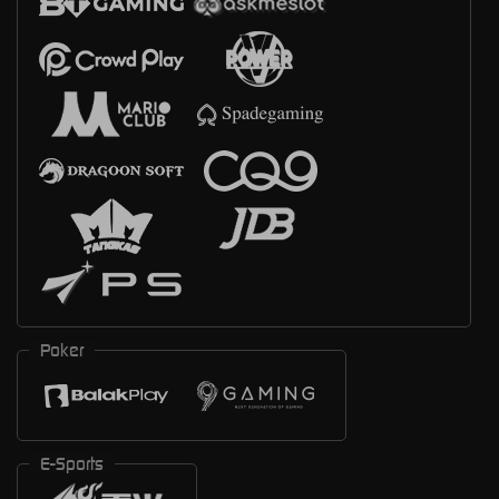
Poker
E-Sports