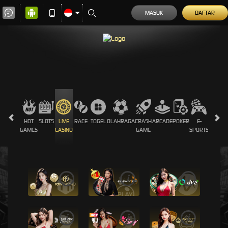
MASUK
DAFTAR
HOT
SLOTS
LIVE
RACE
TOGEL
OLAHRAGA
CRASH
ARCADE
POKER
E-
SABUN
GAMES
CASINO
GAME
SPORTS
AYAM
i
i
i
i
i
i