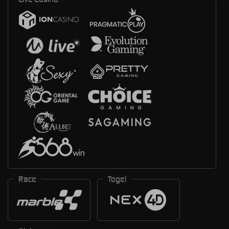
Race
Togel