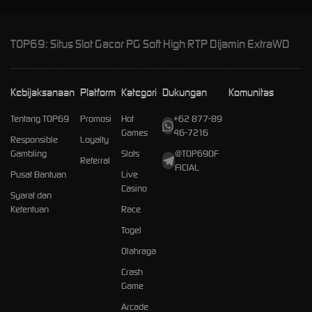
TOP69: Situs Slot Gacor PG Soft High RTP Dijamin ExtraWD
Kebijaksanaan
Platform
Kategori
Dukungan
Komunitas
Tentang TOP69
Promosi
Hot
+62 877-89
Games
46-7216
Responsible
Loyalty
Gambling
Slots
@TOP69OF
Referral
FICIAL
Pusat Bantuan
Live
Casino
Syarat dan
Ketentuan
Race
Togel
Olahraga
Crash
Game
Arcade