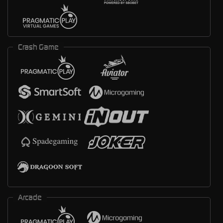
Crash Game
Arcade