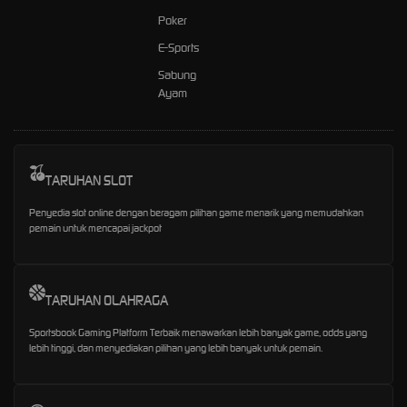
Poker
E-Sports
Sabung
Ayam
TARUHAN SLOT
Penyedia slot online dengan beragam pilihan game menarik yang memudahkan
pemain untuk mencapai jackpot
TARUHAN OLAHRAGA
Sportsbook Gaming Platform Terbaik menawarkan lebih banyak game, odds yang
lebih tinggi, dan menyediakan pilihan yang lebih banyak untuk pemain.