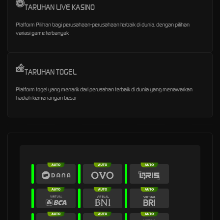
TARUHAN LIVE KASINO
Platform Pilihan bagi perusahaan-perusahaan terbaik di dunia, dengan pilihan
variasi game terbanyak
TARUHAN TOGEL
Platform togel yang menarik dari perusahan terbaik di dunia yang menawarkan
hadiah kemenangan besar