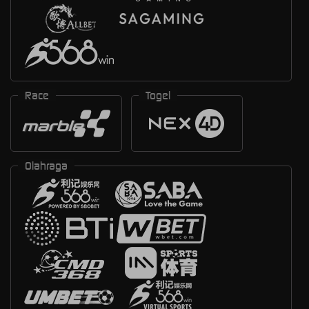
Race
Togel
Olahraga