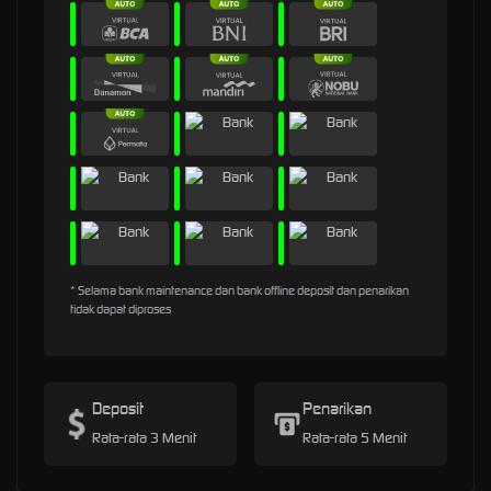
* Selama bank maintenance dan bank offline deposit dan penarikan
tidak dapat diproses
Deposit
Penarikan
Rata-rata 3 Menit
Rata-rata 5 Menit