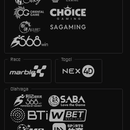
Race
Togel
Olahraga