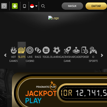
MASUK
DAFTAR
HOT
SLOTS
LIVE
RACE
TOGEL
OLAHRAGA
CRASH
ARCADE
POKER
E-
SABUN
GAMES
CASINO
GAME
SPORTS
AYAM
IDR
12,741,
JACKPOT
PLAY