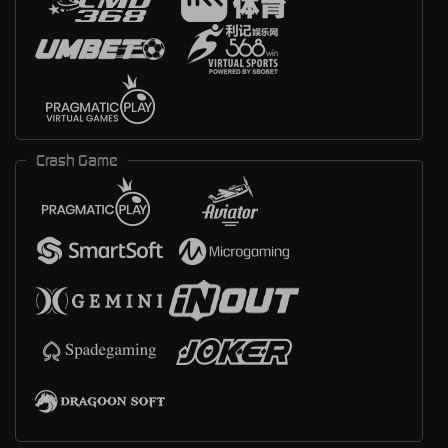
Crash Game