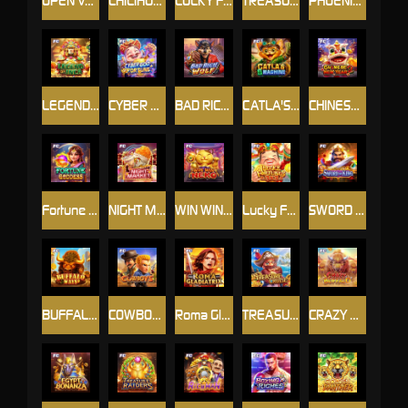
OPEN VAULT
CHILIHUAHUA
LUCKY FORTUNES
TREASURES OF ODIN
PHOENIX FEVER
LEGEND OF INCA
CYBER GOD OF FORTUNE⁺
BAD RICH WOLF
CATLA'S MONEY MACHINE
CHINESE NEW YEAR 2
Fortune Goddess
NIGHT MARKET
WIN WIN NEKO
Lucky Fortune 3x3
SWORD OF KING
BUFFALO WAYS
COWBOYS
Roma Gladiatrix
TREASURE CRUISE
CRAZY BUFFALO