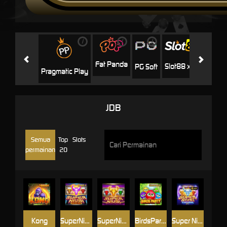
i
i
i
i
i
Facha
Fat Panda
Slot88 x PP
PG Soft
Pragmatic Play
JDB
Semua
Top
Slots
permainan
20
Kong
SuperNiubiDeluxe
SuperNiubi
BirdsParty
Super Niubi Fortune X-Huge