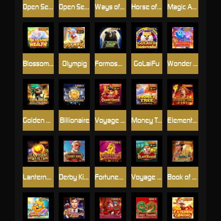
Open Sesame Mega
Open Sesame
Ways of the Holy Horse
Horse of Bounty
Magic Ace
Blossom of Wealth
Olympig
Formosa Bear
GoLaiFu
Wonder Elephant
Golden Hoof Quest
Billionaire
Voyage of Daring Queen X-Lock
Money Tree - Hyper Wild
Elemental Link Fire
LanternWealth
Derby King
FortuneHorse
Voyage of Blast Raider X-Lock
Book of Mystery