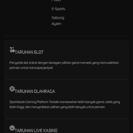
E-Sports
Sabung
Ayam
TARUHAN SLOT
Penyedia slot online dengan beragam pilihan game menarik yang memudahkan
pemain untuk mencapai jackpot
TARUHAN OLAHRAGA
Sportsbook Gaming Platform Terbaik menawarkan lebih banyak game, odds yang
lebih tinggi, dan menyediakan pilihan yang lebih banyak untuk pemain.
TARUHAN LIVE KASINO