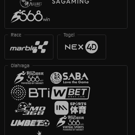
Race
Togel
Olahraga