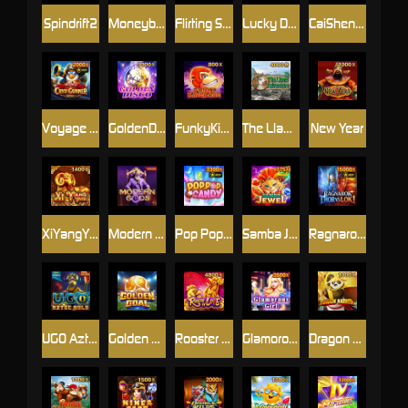
Spindrift2
Moneybags Man
Flirting Scholar Tang
Lucky Dragons
CaiShen Coming
Voyage of Cryo Gunner X-Lock
GoldenDisco
FunkyKingKong
The Llama Adventure
New Year
XiYangYang
Modern Gods
Pop Pop Candy
Samba Jewel
Ragnarok : Thor VS Loki
UGO Aztec Gold
Golden Goal
Rooster In Love
Glamorous Girl
Dragon Warrior