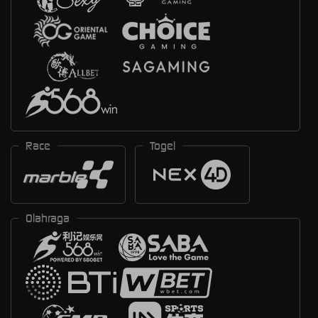
Race
Togel
Olahraga