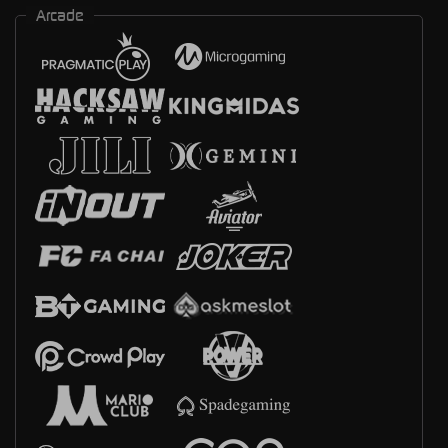
Arcade