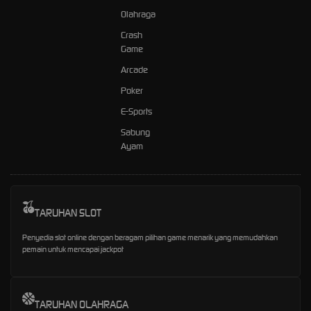
Olahraga
Crash
Game
Arcade
Poker
E-Sports
Sabung
Ayam
TARUHAN SLOT
Penyedia slot online dengan beragam pilihan game menarik yang memudahkan
pemain untuk mencapai jackpot
TARUHAN OLAHRAGA