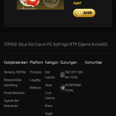
togel!
MAIN
TOP69: Situs Slot Gacor PG Soft High RTP Dijamin ExtraWD
Kebijaksanaan
Platform
Kategori
Dukungan
Komunitas
Tentang TOP69
Promosi
Hot
+62 877-89
Games
46-7216
Responsible
Loyalty
Gambling
Slots
@TOP69OF
Referral
FICIAL
Pusat Bantuan
Live
Casino
Syarat dan
Ketentuan
Race
Togel