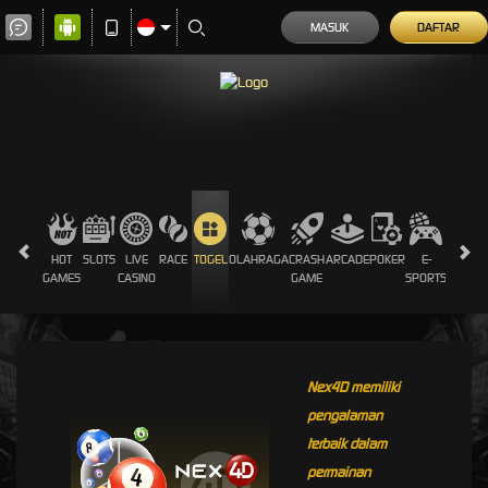
MASUK
DAFTAR
HOT
SLOTS
LIVE
RACE
TOGEL
OLAHRAGA
CRASH
ARCADE
POKER
E-
SABUN
GAMES
CASINO
GAME
SPORTS
AYAM
Nex4D memiliki
pengalaman
terbaik dalam
permainan