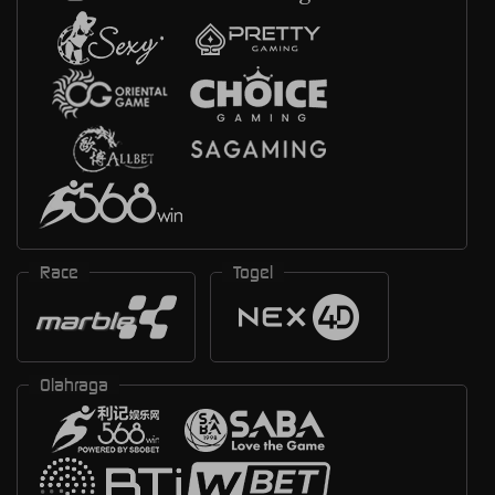
Race
Togel
Olahraga