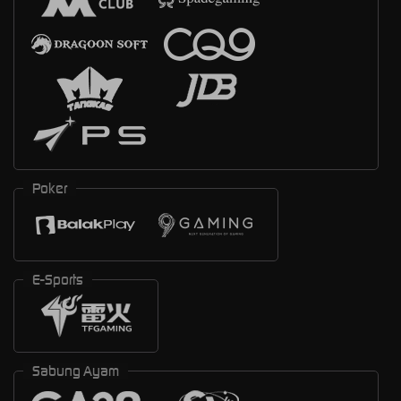
Poker
E-Sports
Sabung Ayam