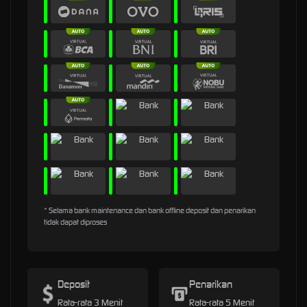
* Selama bank maintenance dan bank offline deposit dan penarikan
tidak dapat diproses
Deposit
Penarikan
Rata-rata 3 Menit
Rata-rata 5 Menit