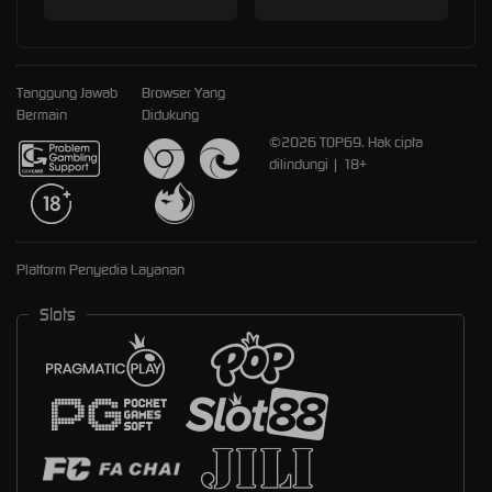
Tanggung Jawab
Browser Yang
Bermain
Didukung
©2026 TOP69. Hak cipta
dilindungi | 18+
Platform Penyedia Layanan
Slots